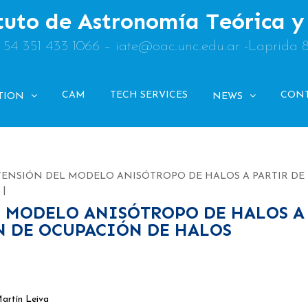
tuto de Astronomía Teórica 
: 54 351 433 1066 – iate@oac.unc.edu.ar -Laprida 
CAM
TECH SERVICES
CON
TION
NEWS
XTENSIÓN DEL MODELO ANISÓTROPO DE HALOS A PARTIR DE
L MODELO ANISÓTROPO DE HALOS A
N DE OCUPACIÓN DE HALOS
rtín Leiva