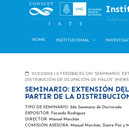
Skip
Insti
to
content
Teléfono
HOME
INSTITUCIONAL
INVESTIGA
COMMENTS
07/03/2018
0 FEEDBACKS ON “SEMINARIO: E
DISTRIBUCIÓN DE OCUPACIÓN DE HALOS”
NEWS
SEMINARIO: EXTENSIÓN DE
PARTIR DE LA DISTRIBUCIÓ
TIPO DE SEMINARIO: 2do Seminario de Doctorado
EXPOSITOR: Facundo Rodríguez
DIRECTOR: Manuel Merchán
COMISIÓN ASESORA: Manuel Merchán, Dante Paz y Ma