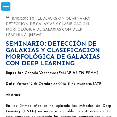
Skip
to
content
COMMENTS
11/10/2018
0 FEEDBACKS ON “SEMINARIO:
DETECCIÓN DE GALAXIAS Y CLASIFICACIÓN
MORFOLÓGICA DE GALAXIAS CON DEEP
LEARNING”
NEWS
SEMINARIO: DETECCIÓN DE
GALAXIAS Y CLASIFICACIÓN
MORFOLÓGICA DE GALAXIAS
CON DEEP LEARNING
Expositor
: Gonzalo Vodanovic (FaMAF & UTN-FRVM)
Date
: Viernes 12 de Octubre de 2018, 11 hs, Auditorio IATE.
Abstract:
En las últimos años se ha aplicado los métodos de Deep
Learning (CNNs) en numerosos problemas astronómicos. En
este seminario se revisarán las diferentes arquitecturas y sus