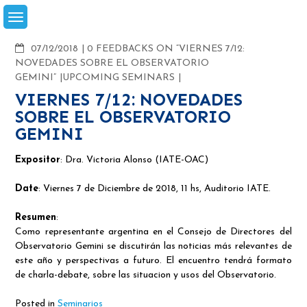
Skip
to
content
COMMENTS
07/12/2018
0 FEEDBACKS ON “VIERNES 7/12:
NOVEDADES SOBRE EL OBSERVATORIO
GEMINI”
UPCOMING SEMINARS
VIERNES 7/12: NOVEDADES
SOBRE EL OBSERVATORIO
GEMINI
Expositor
: Dra. Victoria Alonso (IATE-OAC)
Date
: Viernes 7 de Diciembre de 2018, 11 hs, Auditorio IATE.
Resumen
:
Como representante argentina en el Consejo de Directores del
Observatorio Gemini se discutirán las noticias más relevantes de
este año y perspectivas a futuro. El encuentro tendrá formato
de charla-debate, sobre las situacion y usos del Observatorio.
Posted in
Seminarios