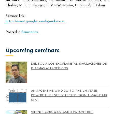
Authors
: E. J. Gonzalez, M. Makler, D. Garcı́a Lambas, M.
Chalela, M. E. S. Pereyra, L. Van Waerbeke, H. Shan & T. Erben
Seminar link:
https://meet.google.com/hgu-
akrs-xvc
Posted in
Seminarios
Upcoming seminars
DEL SOL A LOS EXOPLANETAS: SIMULACIONES DE
PLASMAS ASTROFÍSICOS
AN ARGENTINE WINDOW TO THE UNIVERSE:
POWERFUL PULSES DETECTED FROM A MAGNETAR
STAR
VIERNES 26/06: AJUSTANDO PARÁMETROS