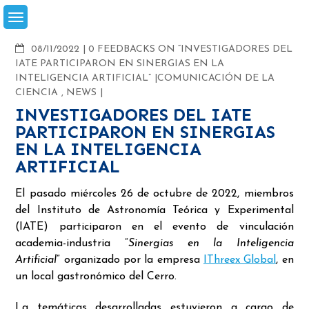
Skip
to
content
COMMENTS
08/11/2022
0 FEEDBACKS ON “INVESTIGADORES DEL
IATE PARTICIPARON EN SINERGIAS EN LA
INTELIGENCIA ARTIFICIAL”
COMUNICACIÓN DE LA
CIENCIA
,
NEWS
INVESTIGADORES DEL IATE
PARTICIPARON EN SINERGIAS
EN LA INTELIGENCIA
ARTIFICIAL
El pasado miércoles 26 de octubre de 2022, miembros
del Instituto de Astronomía Teórica y Experimental
(IATE) participaron en el evento de vinculación
academia-industria “
Sinergias en la Inteligencia
Artificial
” organizado por la empresa
IThreex Global
, en
un local gastronómico del Cerro.
La temáticas desarrolladas estuvieron a cargo de