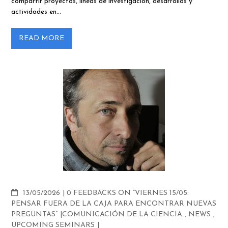
compartir proyectos, líneas de investigación, desarrollos y
actividades en…
READ MORE
COMMENTS
13/05/2026
0 FEEDBACKS ON “VIERNES 15/05:
PENSAR FUERA DE LA CAJA PARA ENCONTRAR NUEVAS
PREGUNTAS”
COMUNICACIÓN DE LA CIENCIA
,
NEWS
,
UPCOMING SEMINARS