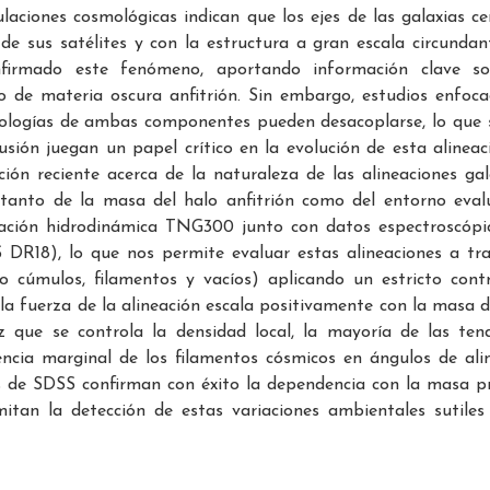
aciones cosmológicas indican que los ejes de las galaxias ce
 de sus satélites y con la estructura a gran escala circundan
onfirmado este fenómeno, aportando información clave so
o de materia oscura anfitrión. Sin embargo, estudios enfoc
orfologías de ambas componentes pueden desacoplarse, lo que 
usión juegan un papel crítico en la evolución de esta alineac
ión reciente acerca de la naturaleza de las alineaciones gal
 tanto de la masa del halo anfitrión como del entorno eva
mulación hidrodinámica TNG300 junto con datos espectroscópi
 DR18), lo que nos permite evaluar estas alineaciones a tr
o cúmulos, filamentos y vacíos) aplicando un estricto cont
la fuerza de la alineación escala positivamente con la masa d
z que se controla la densidad local, la mayoría de las ten
ncia marginal de los filamentos cósmicos en ángulos de ali
es de SDSS confirman con éxito la dependencia con la masa p
imitan la detección de estas variaciones ambientales sutiles