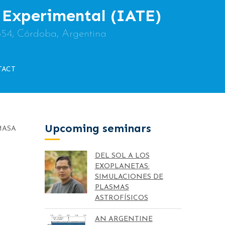
y Experimental (IATE)
854, Córdoba, Argentina
TACT
Upcoming seminars
MASA
DEL SOL A LOS
EXOPLANETAS:
SIMULACIONES DE
PLASMAS
ASTROFÍSICOS
AN ARGENTINE