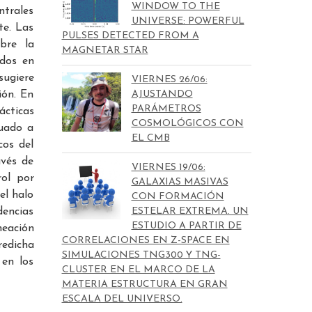
WINDOW TO THE
ntrales
UNIVERSE: POWERFUL
te. Las
PULSES DETECTED FROM A
bre la
MAGNETAR STAR
ados en
sugiere
VIERNES 26/06:
ión. En
AJUSTANDO
PARÁMETROS
ácticas
COSMOLÓGICOS CON
luado a
EL CMB
cos del
avés de
VIERNES 19/06:
rol por
GALAXIAS MASIVAS
el halo
CON FORMACIÓN
dencias
ESTELAR EXTREMA. UN
ESTUDIO A PARTIR DE
neación
CORRELACIONES EN Z-SPACE EN
redicha
SIMULACIONES TNG300 Y TNG-
 en los
CLUSTER EN EL MARCO DE LA
MATERIA ESTRUCTURA EN GRAN
ESCALA DEL UNIVERSO.