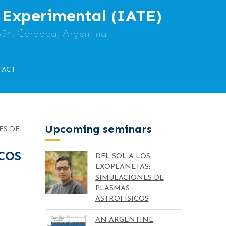
y Experimental (IATE)
854, Córdoba, Argentina
TACT
Upcoming seminars
ÉS DE
COS
DEL SOL A LOS
EXOPLANETAS:
SIMULACIONES DE
PLASMAS
ASTROFÍSICOS
AN ARGENTINE