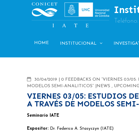
Skip
Insti
to
content
Teléfono
HOME
INSTITUCIONAL
INVESTIGA
COMMENTS
30/04/2019
0 FEEDBACKS ON “VIERNES 03/0
MODELOS SEMI-ANALITICOS”
NEWS
,
UPCOMING
VIERNES 03/05: ESTUDIOS 
A TRAVÉS DE MODELOS SEMI
Seminario IATE
Expositor:
Dr. Federico A. Stasyszyn (IATE)