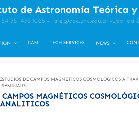
tuto de Astronomía Teórica 
: 54 351 433 1066 – iate@oac.unc.edu.ar -Laprida 
CAM
TECH SERVICES
CON
TION
NEWS
5: ESTUDIOS DE CAMPOS MAGNÉTICOS COSMOLÓGICOS A TRAV
 SEMINARS
DE CAMPOS MAGNÉTICOS COSMOLÓGI
-ANALITICOS