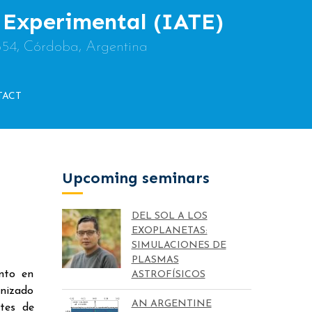
y Experimental (IATE)
854, Córdoba, Argentina
TACT
Upcoming seminars
DEL SOL A LOS
EXOPLANETAS:
SIMULACIONES DE
PLASMAS
nto en
ASTROFÍSICOS
nizado
AN ARGENTINE
tes de