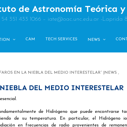
tuto de Astronomía Teórica 
: 54 351 433 1066 – iate@oac.unc.edu.ar -Laprida 
CAM
TECH SERVICES
CON
TION
NEWS
: FAROS EN LA NIEBLA DEL MEDIO INTERESTELAR”
NEWS
,
A NIEBLA DEL MEDIO INTERESTELAR
esencial.
undamentalmente de Hidrógeno que puede encontrarse ta
iendo de su temperatura. En particular, el Hidrógeno io
diación en frecuencias de radio provenientes de remanen