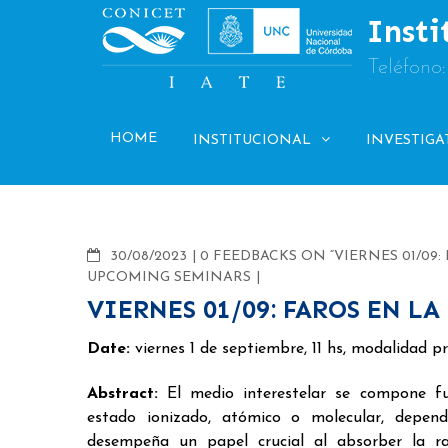
Skip
Insti
to
content
Teléfono
HOME
INSTITUCIONAL
INVESTIGA
COMMENTS
30/08/2023
0 FEEDBACKS ON “VIERNES 01/09
UPCOMING SEMINARS
VIERNES 01/09: FAROS EN L
Date:
viernes 1 de septiembre, 11 hs, modalidad pr
Abstract:
El medio interestelar se compone f
estado ionizado, atómico o molecular, depend
desempeña un papel crucial al absorber la ra