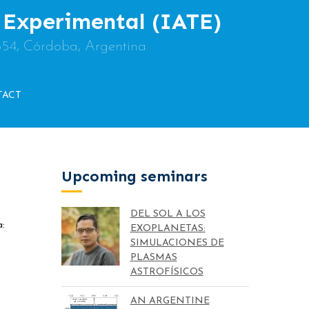
y Experimental (IATE)
854, Córdoba, Argentina
TACT
Upcoming seminars
DEL SOL A LOS
a:
EXOPLANETAS:
SIMULACIONES DE
PLASMAS
ASTROFÍSICOS
AN ARGENTINE