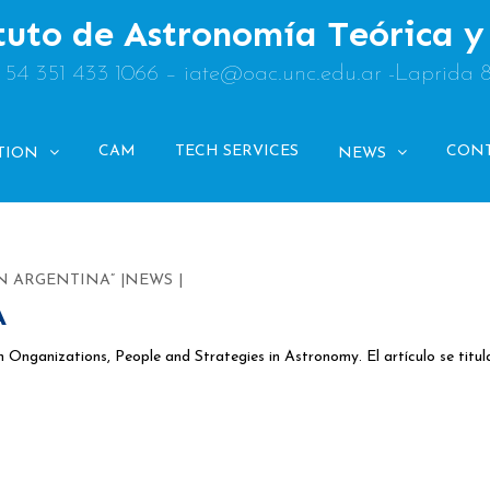
tuto de Astronomía Teórica 
: 54 351 433 1066 – iate@oac.unc.edu.ar -Laprida 
CAM
TECH SERVICES
CON
TION
NEWS
N ARGENTINA”
NEWS
A
en Onganizations, People and Strategies in Astronomy. El artículo se titul